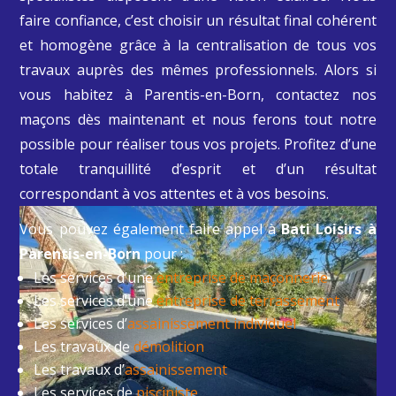
faire confiance, c’est choisir un résultat final cohérent
et homogène grâce à la centralisation de tous vos
travaux auprès des mêmes professionnels. Alors si
vous habitez à
Parentis-en-Born
, contactez nos
maçons dès maintenant et nous ferons tout notre
possible pour réaliser tous vos projets. Profitez d’une
totale tranquillité d’esprit et d’un résultat
correspondant à vos attentes et à vos besoins.
Vous pouvez également faire appel à
Bati Loisirs à
Parentis-en-Born
pour :
Les services d’une
entreprise de maçonnerie
Les services d’une
entreprise de terrassement
Les services d’
assainissement individuel
Les travaux de
démolition
Les travaux d’
assainissement
Les services de
pisciniste