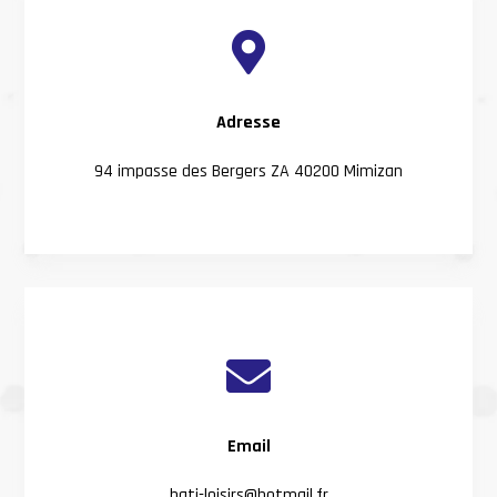

Adresse
94 impasse des Bergers ZA 40200 Mimizan

Email
bati-loisirs@hotmail.fr