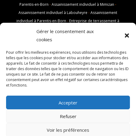
Parentis-en-Born
-
Assainissement individuel à Mimizan
-
Assainissement individuel à Labouheyre
-
Assainissement
individuel à Parentis-en-Born
-
Entreprise de terrassement à
Mimizan
-
Entreprise de terrassement à Labouheyre
-
Gérer le consentement aux
Entreprise de terrassement à Parentis-en-Born
-
Démolition à
cookies
Mimizan
-
Démolition à Labouheyre
-
Démolition à Parentis-en-
Pour offrir les meilleures expériences, nous utilisons des technologies
Born
-
Assainissement à Mimizan
-
Assainissement à
telles que les cookies pour stocker et/ou accéder aux informations des
Labouheyre
-
Assainissement à Parentis-en-Born
-
Pisciniste à
appareils. Le fait de consentir à ces technologies nous permettra de
traiter des données telles que le comportement de navigation ou les ID
Mimizan
-
Pisciniste à Labouheyre
-
Pisciniste à Parentis-en-
uniques sur ce site. Le fait de ne pas consentir ou de retirer son
Born
-
Cour en goudron à Mimizan
-
Cour en goudron à
consentement peut avoir un effet négatif sur certaines caractéristiques
et fonctions.
Labouheyre
-
Cour en goudron à Parentis-en-Born
Accepter
Refuser
Mentions Légales
Voir les préférences